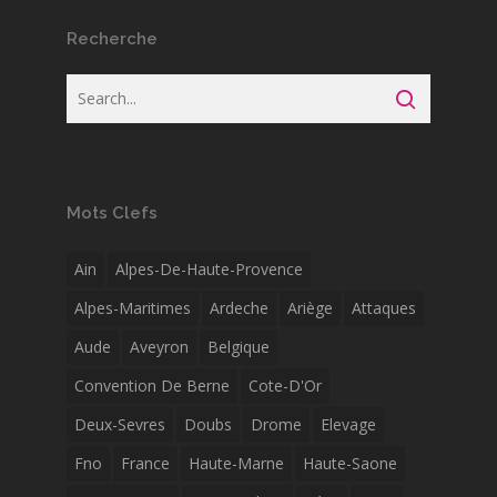
Recherche
Mots Clefs
Ain
Alpes-De-Haute-Provence
Alpes-Maritimes
Ardeche
Ariège
Attaques
Aude
Aveyron
Belgique
Convention De Berne
Cote-D'Or
Deux-Sevres
Doubs
Drome
Elevage
Fno
France
Haute-Marne
Haute-Saone