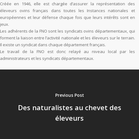
Créée en 1946, elle est chargée d’assurer la représentation des
éleveurs ovins français dans toutes les Instances nationales et
européennes et leur défense chaque fois que leurs intérêts sont en
jeux.
Les adhérents de la FNO sont les syndicats ovins départementaux, qui
forment la liaison entre l’activité nationale et les éleveurs sur le terrain.
Il existe un syndicat dans chaque département français.
Le travail de la FNO est donc relayé au niveau local par les
administrateurs et les syndicats départementaux.
Previous Post
Des naturalistes au chevet des
éleveurs