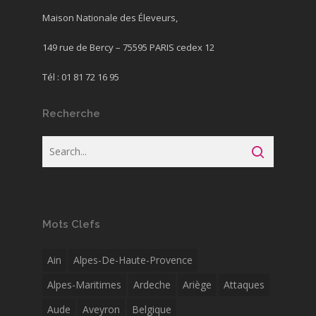
Maison Nationale des Éleveurs,
149 rue de Bercy – 75595 PARIS cedex 12
Tél : 01 81 72 16 95
Recherche
Mots Clefs
Ain
Alpes-De-Haute-Provence
Alpes-Maritimes
Ardeche
Ariège
Attaques
Aude
Aveyron
Belgique