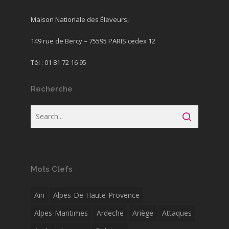
Maison Nationale des Éleveurs,
149 rue de Bercy – 75595 PARIS cedex 12
Tél : 01 81 72 16 95
Recherche
Mots Clefs
Ain
Alpes-De-Haute-Provence
Alpes-Maritimes
Ardeche
Ariège
Attaques