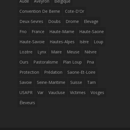
Aude
Aveyron
Belgique
Convention De Berne
Cote-D'Or
Deux-Sevres
Doubs
Drome
Elevage
Fno
France
Haute-Marne
Haute-Saone
Haute-Savoie
Hautes-Alpes
Isère
Loup
Lozère
Lynx
Maire
Meuse
Nièvre
Ours
Pastoralisme
Plan Loup
Pna
Protection
Prédation
Saone-Et-Loire
Savoie
Seine-Maritime
Suisse
Tarn
USAPR
Var
Vaucluse
Victimes
Vosges
Éleveurs