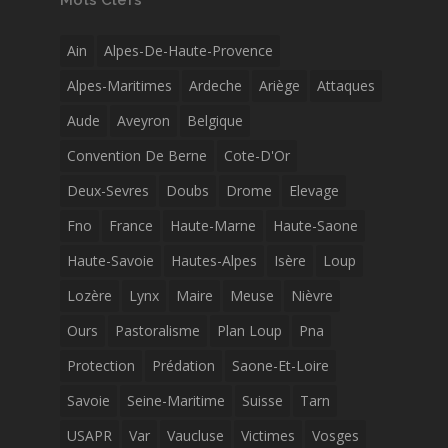
Mots Clefs
Ain
Alpes-De-Haute-Provence
Alpes-Maritimes
Ardeche
Ariège
Attaques
Aude
Aveyron
Belgique
Convention De Berne
Cote-D'Or
Deux-Sevres
Doubs
Drome
Elevage
Fno
France
Haute-Marne
Haute-Saone
Haute-Savoie
Hautes-Alpes
Isère
Loup
Lozère
Lynx
Maire
Meuse
Nièvre
Ours
Pastoralisme
Plan Loup
Pna
Protection
Prédation
Saone-Et-Loire
Savoie
Seine-Maritime
Suisse
Tarn
USAPR
Var
Vaucluse
Victimes
Vosges