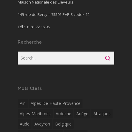
Maison Nationale des Éleveurs,
149 rue de Bercy – 75595 PARIS cedex 12
Tél : 01 81 72 16 95
Recherche
Mots Clefs
Ain
Alpes-De-Haute-Provence
Alpes-Maritimes
Ardeche
Ariège
Attaques
Aude
Aveyron
Belgique