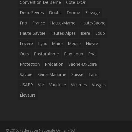
Convention De Berne
Cote-D'Or
Deux-Sevres
Doubs
Drome
Elevage
Fno
France
Haute-Marne
Haute-Saone
Haute-Savoie
Hautes-Alpes
Isère
Loup
Lozère
Lynx
Maire
Meuse
Nièvre
Ours
Pastoralisme
Plan Loup
Pna
Protection
Prédation
Saone-Et-Loire
Savoie
Seine-Maritime
Suisse
Tarn
USAPR
Var
Vaucluse
Victimes
Vosges
Éleveurs
© 2015, Fédération Nationale Ovine [FNO]