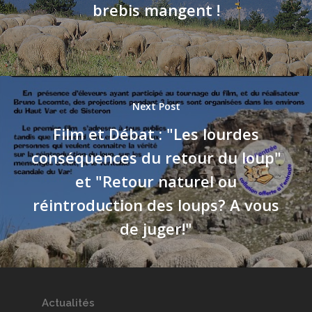
brebis mangent !
Next Post
Film et Débat : "Les lourdes
conséquences du retour du loup"
et "Retour naturel ou
réintroduction des loups? A vous
de juger!"
Actualités