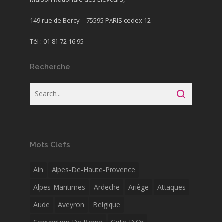
149 rue de Bercy – 75595 PARIS cedex 12
Tél : 01 81 72 16 95
Recherche
Mots Clefs
Ain
Alpes-De-Haute-Provence
Alpes-Maritimes
Ardeche
Ariège
Attaques
Aude
Aveyron
Belgique
Convention De Berne
Cote-D'Or