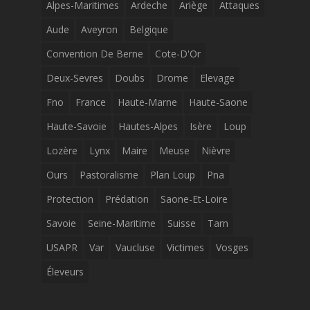
Alpes-Maritimes
Ardeche
Ariège
Attaques
Aude
Aveyron
Belgique
Convention De Berne
Cote-D'Or
Deux-Sevres
Doubs
Drome
Elevage
Fno
France
Haute-Marne
Haute-Saone
Haute-Savoie
Hautes-Alpes
Isère
Loup
Lozère
Lynx
Maire
Meuse
Nièvre
Ours
Pastoralisme
Plan Loup
Pna
Protection
Prédation
Saone-Et-Loire
Savoie
Seine-Maritime
Suisse
Tarn
USAPR
Var
Vaucluse
Victimes
Vosges
Éleveurs