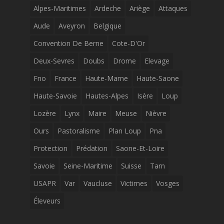
Alpes-Maritimes
Ardeche
Ariège
Attaques
Aude
Aveyron
Belgique
Convention De Berne
Cote-D'Or
Deux-Sevres
Doubs
Drome
Elevage
Fno
France
Haute-Marne
Haute-Saone
Haute-Savoie
Hautes-Alpes
Isère
Loup
Lozère
Lynx
Maire
Meuse
Nièvre
Ours
Pastoralisme
Plan Loup
Pna
Protection
Prédation
Saone-Et-Loire
Savoie
Seine-Maritime
Suisse
Tarn
USAPR
Var
Vaucluse
Victimes
Vosges
Éleveurs