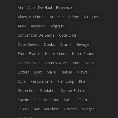
Ain
Alpes-De-Haute-Provence
Alpes-Maritimes
Ardeche
Ariège
Attaques
Aude
Aveyron
Belgique
Convention De Berne
Cote-D'Or
Deux-Sevres
Doubs
Drome
Elevage
Fno
France
Haute-Marne
Haute-Saone
Haute-Savoie
Hautes-Alpes
Isère
Loup
Lozère
Lynx
Maire
Meuse
Nièvre
Ours
Pastoralisme
Plan Loup
Pna
Protection
Prédation
Saone-Et-Loire
Savoie
Seine-Maritime
Suisse
Tarn
USAPR
Var
Vaucluse
Victimes
Vosges