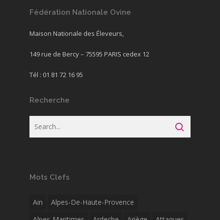
Fédération Nationale Ovine
Maison Nationale des Éleveurs,
149 rue de Bercy – 75595 PARIS cedex 12
Tél : 01 81 72 16 95
Recherche
Mots Clefs
Ain
Alpes-De-Haute-Provence
Alpes-Maritimes
Ardeche
Ariège
Attaques