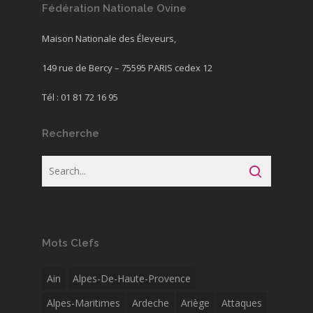
Fédération Nationale Ovine
Maison Nationale des Éleveurs,
149 rue de Bercy – 75595 PARIS cedex 12
Tél : 01 81 72 16 95
Recherche
Mots Clefs
Ain
Alpes-De-Haute-Provence
Alpes-Maritimes
Ardeche
Ariège
Attaques