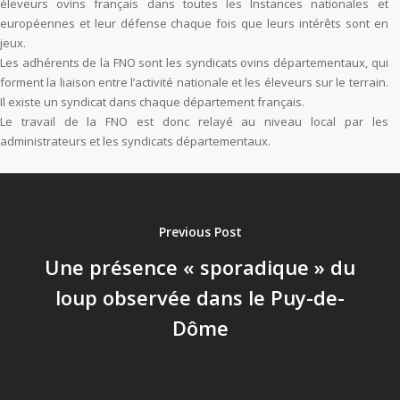
éleveurs ovins français dans toutes les Instances nationales et
européennes et leur défense chaque fois que leurs intérêts sont en
jeux.
Les adhérents de la FNO sont les syndicats ovins départementaux, qui
forment la liaison entre l’activité nationale et les éleveurs sur le terrain.
Il existe un syndicat dans chaque département français.
Le travail de la FNO est donc relayé au niveau local par les
administrateurs et les syndicats départementaux.
Previous Post
Une présence « sporadique » du
loup observée dans le Puy-de-
Dôme