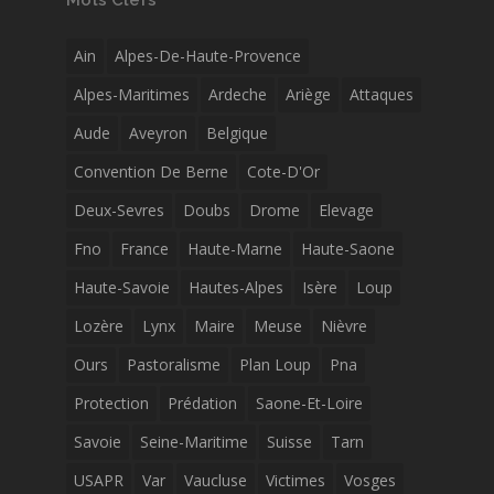
Mots Clefs
Ain
Alpes-De-Haute-Provence
Alpes-Maritimes
Ardeche
Ariège
Attaques
Aude
Aveyron
Belgique
Convention De Berne
Cote-D'Or
Deux-Sevres
Doubs
Drome
Elevage
Fno
France
Haute-Marne
Haute-Saone
Haute-Savoie
Hautes-Alpes
Isère
Loup
Lozère
Lynx
Maire
Meuse
Nièvre
Ours
Pastoralisme
Plan Loup
Pna
Protection
Prédation
Saone-Et-Loire
Savoie
Seine-Maritime
Suisse
Tarn
USAPR
Var
Vaucluse
Victimes
Vosges