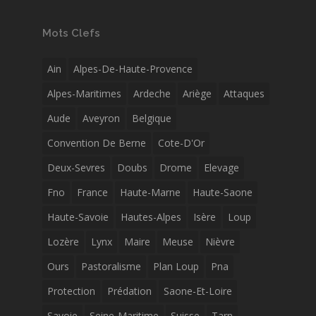
Mots Clefs
Ain
Alpes-De-Haute-Provence
Alpes-Maritimes
Ardeche
Ariège
Attaques
Aude
Aveyron
Belgique
Convention De Berne
Cote-D'Or
Deux-Sevres
Doubs
Drome
Elevage
Fno
France
Haute-Marne
Haute-Saone
Haute-Savoie
Hautes-Alpes
Isère
Loup
Lozère
Lynx
Maire
Meuse
Nièvre
Ours
Pastoralisme
Plan Loup
Pna
Protection
Prédation
Saone-Et-Loire
Savoie
Seine-Maritime
Suisse
Tarn