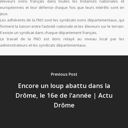
éleveurs ovins français dans toutes les Instances nationales et
européennes et leur défense chaque fois que leurs intérêts sont en
jeux.
Les adhérents de la FNO sont les syndicats ovins départementaux, qui
forment la liaison entre l’activité nationale et les éleveurs sur le terrain.
Il existe un syndicat dans chaque département français.
Le travail de la FNO est donc relayé au niveau local par les
administrateurs et les syndicats départementaux.
Previous Post
Encore un loup abattu dans la
Drôme, le 16e de l'année | Actu
Drôme