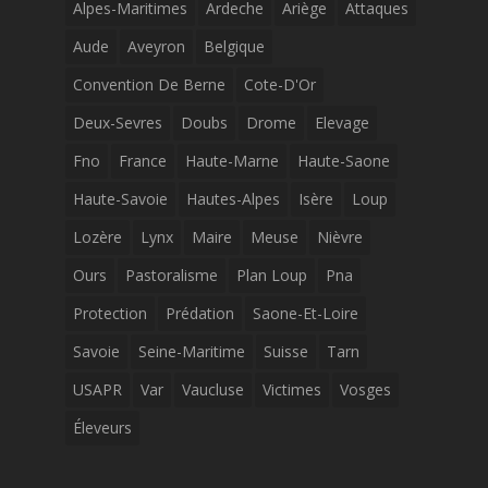
Alpes-Maritimes
Ardeche
Ariège
Attaques
Aude
Aveyron
Belgique
Convention De Berne
Cote-D'Or
Deux-Sevres
Doubs
Drome
Elevage
Fno
France
Haute-Marne
Haute-Saone
Haute-Savoie
Hautes-Alpes
Isère
Loup
Lozère
Lynx
Maire
Meuse
Nièvre
Ours
Pastoralisme
Plan Loup
Pna
Protection
Prédation
Saone-Et-Loire
Savoie
Seine-Maritime
Suisse
Tarn
USAPR
Var
Vaucluse
Victimes
Vosges
Éleveurs