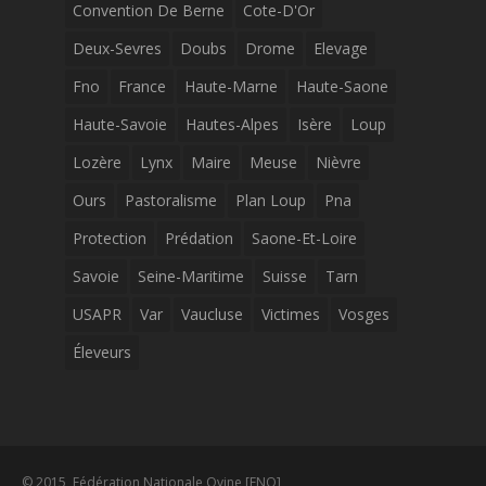
Convention De Berne
Cote-D'Or
Deux-Sevres
Doubs
Drome
Elevage
Fno
France
Haute-Marne
Haute-Saone
Haute-Savoie
Hautes-Alpes
Isère
Loup
Lozère
Lynx
Maire
Meuse
Nièvre
Ours
Pastoralisme
Plan Loup
Pna
Protection
Prédation
Saone-Et-Loire
Savoie
Seine-Maritime
Suisse
Tarn
USAPR
Var
Vaucluse
Victimes
Vosges
Éleveurs
© 2015, Fédération Nationale Ovine [FNO]