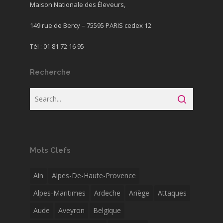
Maison Nationale des Éleveurs,
149 rue de Bercy – 75595 PARIS cedex 12
Tél : 01 81 72 16 95
Recherche
Mots Clefs
Ain
Alpes-De-Haute-Provence
Alpes-Maritimes
Ardeche
Ariège
Attaques
Aude
Aveyron
Belgique