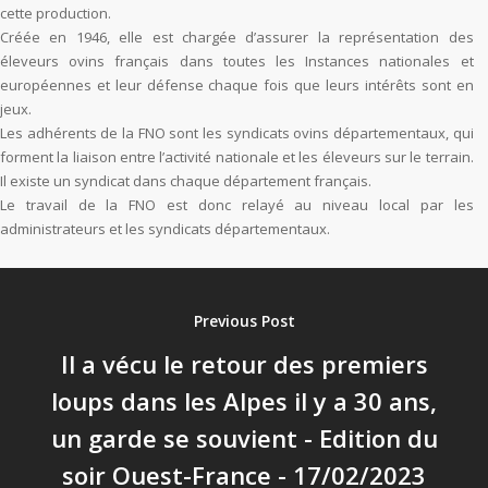
cette production.
Créée en 1946, elle est chargée d’assurer la représentation des
éleveurs ovins français dans toutes les Instances nationales et
européennes et leur défense chaque fois que leurs intérêts sont en
jeux.
Les adhérents de la FNO sont les syndicats ovins départementaux, qui
forment la liaison entre l’activité nationale et les éleveurs sur le terrain.
Il existe un syndicat dans chaque département français.
Le travail de la FNO est donc relayé au niveau local par les
administrateurs et les syndicats départementaux.
Previous Post
Il a vécu le retour des premiers
loups dans les Alpes il y a 30 ans,
un garde se souvient - Edition du
soir Ouest-France - 17/02/2023