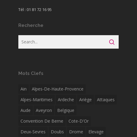
Tél : 01 81 72 16 95
Recherche
Mots Clefs
Ain
Alpes-De-Haute-Provence
Alpes-Maritimes
Ardeche
Ariège
Attaques
Aude
Aveyron
Belgique
Convention De Berne
Cote-D'Or
Deux-Sevres
Doubs
Drome
Elevage