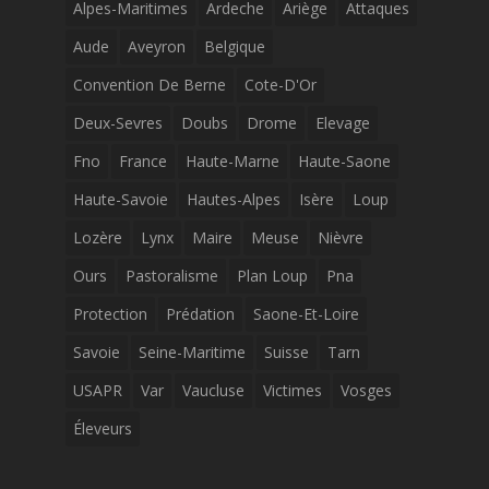
Alpes-Maritimes
Ardeche
Ariège
Attaques
Aude
Aveyron
Belgique
Convention De Berne
Cote-D'Or
Deux-Sevres
Doubs
Drome
Elevage
Fno
France
Haute-Marne
Haute-Saone
Haute-Savoie
Hautes-Alpes
Isère
Loup
Lozère
Lynx
Maire
Meuse
Nièvre
Ours
Pastoralisme
Plan Loup
Pna
Protection
Prédation
Saone-Et-Loire
Savoie
Seine-Maritime
Suisse
Tarn
USAPR
Var
Vaucluse
Victimes
Vosges
Éleveurs