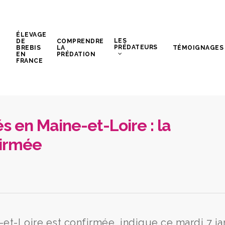
ÉLEVAGE
LES
DE
COMPRENDRE
PRÉDATEURS
BREBIS
LA
TÉMOIGNAGES
EN
PRÉDATION
FRANCE
 en Maine-et-Loire : la
firmée
et-Loire est confirmée, indique ce mardi 7 ja