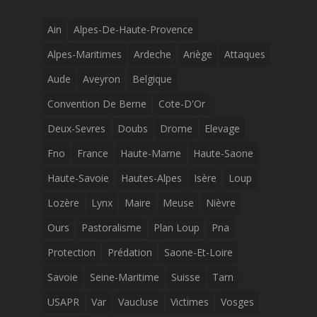
Ain
Alpes-De-Haute-Provence
Alpes-Maritimes
Ardeche
Ariège
Attaques
Aude
Aveyron
Belgique
Convention De Berne
Cote-D'Or
Deux-Sevres
Doubs
Drome
Elevage
Fno
France
Haute-Marne
Haute-Saone
Haute-Savoie
Hautes-Alpes
Isère
Loup
Lozère
Lynx
Maire
Meuse
Nièvre
Ours
Pastoralisme
Plan Loup
Pna
Protection
Prédation
Saone-Et-Loire
Savoie
Seine-Maritime
Suisse
Tarn
USAPR
Var
Vaucluse
Victimes
Vosges