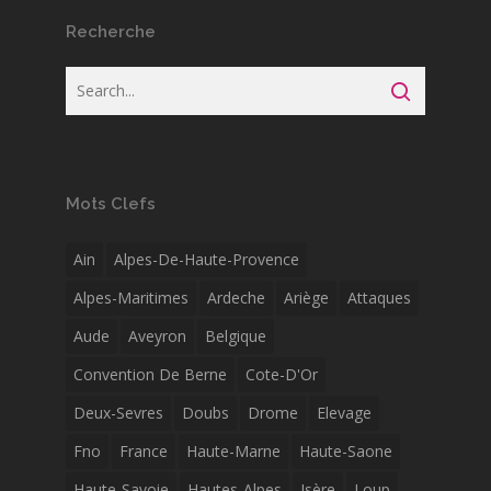
Recherche
Mots Clefs
Ain
Alpes-De-Haute-Provence
Alpes-Maritimes
Ardeche
Ariège
Attaques
Aude
Aveyron
Belgique
Convention De Berne
Cote-D'Or
Deux-Sevres
Doubs
Drome
Elevage
Fno
France
Haute-Marne
Haute-Saone
Haute-Savoie
Hautes-Alpes
Isère
Loup