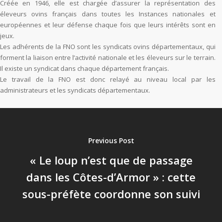
Créée en 1946, elle est chargée d’assurer la représentation des
éleveurs ovins français dans toutes les Instances nationales et
européennes et leur défense chaque fois que leurs intérêts sont en
jeux.
Les adhérents de la FNO sont les syndicats ovins départementaux, qui
forment la liaison entre l’activité nationale et les éleveurs sur le terrain.
Il existe un syndicat dans chaque département français.
Le travail de la FNO est donc relayé au niveau local par les
administrateurs et les syndicats départementaux.
Previous Post
« Le loup n’est que de passage
dans les Côtes-d’Armor » : cette
sous-préfète coordonne son suivi