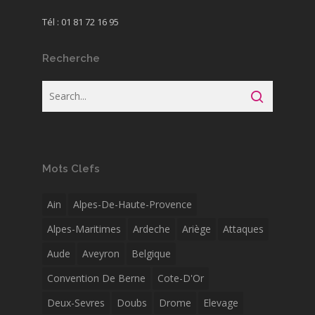
Tél : 01 81 72 16 95
Recherche
Mots Clefs
Ain
Alpes-De-Haute-Provence
Alpes-Maritimes
Ardeche
Ariège
Attaques
Aude
Aveyron
Belgique
Convention De Berne
Cote-D'Or
Deux-Sevres
Doubs
Drome
Elevage