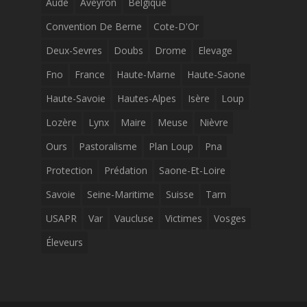
Aude
Aveyron
Belgique
Convention De Berne
Cote-D'Or
Deux-Sevres
Doubs
Drome
Elevage
Fno
France
Haute-Marne
Haute-Saone
Haute-Savoie
Hautes-Alpes
Isère
Loup
Lozère
Lynx
Maire
Meuse
Nièvre
Ours
Pastoralisme
Plan Loup
Pna
Protection
Prédation
Saone-Et-Loire
Savoie
Seine-Maritime
Suisse
Tarn
USAPR
Var
Vaucluse
Victimes
Vosges
Éleveurs