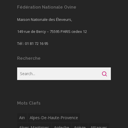
Fédération Nationale Ovine
Maison Nationale des Éleveurs,
149 rue de Bercy – 75595 PARIS cedex 12
Tél : 01 81 72 16 95
Recherche
Mots Clefs
Ain
Alpes-De-Haute-Provence
Alpes-Maritimes
Ardeche
Ariège
Attaques