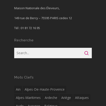
Maison Nationale des Éleveurs,
149 rue de Bercy – 75595 PARIS cedex 12
Tél : 01 81 72 16 95
Recherche
Mots Clefs
Ain
Alpes-De-Haute-Provence
Alpes-Maritimes
Ardeche
Ariège
Attaques
Aude
Aveyron
Belgique