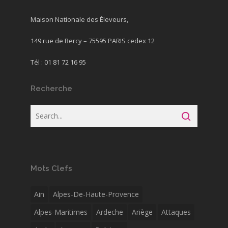
Maison Nationale des Éleveurs,
149 rue de Bercy – 75595 PARIS cedex 12
Tél : 01 81 72 16 95
Recherche
Mots Clefs
Ain
Alpes-De-Haute-Provence
Alpes-Maritimes
Ardeche
Ariège
Attaques