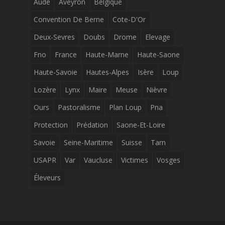
Aude
Aveyron
Belgique
Convention De Berne
Cote-D'Or
Deux-Sevres
Doubs
Drome
Elevage
Fno
France
Haute-Marne
Haute-Saone
Haute-Savoie
Hautes-Alpes
Isère
Loup
Lozère
Lynx
Maire
Meuse
Nièvre
Ours
Pastoralisme
Plan Loup
Pna
Protection
Prédation
Saone-Et-Loire
Savoie
Seine-Maritime
Suisse
Tarn
USAPR
Var
Vaucluse
Victimes
Vosges
Éleveurs