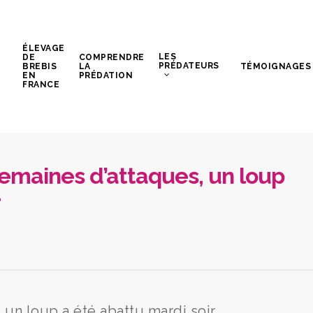
ÉLEVAGE
LES
DE
COMPRENDRE
PRÉDATEURS
BREBIS
LA
TÉMOIGNAGES
EN
PRÉDATION
FRANCE
semaines d’attaques, un loup
r
 un loup a été abattu mardi soir