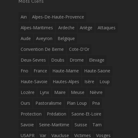
Mots Clefs
Ain
Alpes-De-Haute-Provence
Alpes-Maritimes
Ardeche
Ariège
Attaques
Aude
Aveyron
Belgique
Convention De Berne
Cote-D'Or
Deux-Sevres
Doubs
Drome
Elevage
Fno
France
Haute-Marne
Haute-Saone
Haute-Savoie
Hautes-Alpes
Isère
Loup
Lozère
Lynx
Maire
Meuse
Nièvre
Ours
Pastoralisme
Plan Loup
Pna
Protection
Prédation
Saone-Et-Loire
Savoie
Seine-Maritime
Suisse
Tarn
USAPR
Var
Vaucluse
Victimes
Vosges