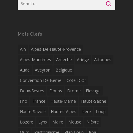
Mots Clefs
Ain
Alpes-De-Haute-Provence
Alpes-Maritimes
Ardeche
Ariège
Attaques
Aude
Aveyron
Belgique
Convention De Berne
Cote-D'Or
Deux-Sevres
Doubs
Drome
Elevage
Fno
France
Haute-Marne
Haute-Saone
Haute-Savoie
Hautes-Alpes
Isère
Loup
Lozère
Lynx
Maire
Meuse
Nièvre
Ours
Pastoralisme
Plan Loup
Pna