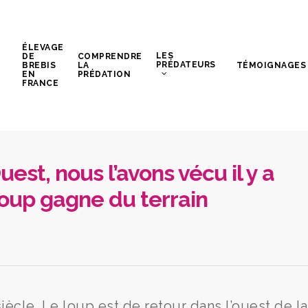
ÉLEVAGE
LES
DE
COMPRENDRE
PRÉDATEURS
BREBIS
LA
TÉMOIGNAGES
EN
PRÉDATION
FRANCE
uest, nous l’avons vécu il y a
 loup gagne du terrain
n siècle. Le loup est de retour dans l’ouest de la