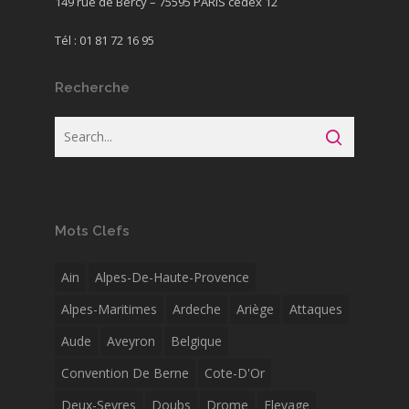
149 rue de Bercy – 75595 PARIS cedex 12
Tél : 01 81 72 16 95
Recherche
Mots Clefs
Ain
Alpes-De-Haute-Provence
Alpes-Maritimes
Ardeche
Ariège
Attaques
Aude
Aveyron
Belgique
Convention De Berne
Cote-D'Or
Deux-Sevres
Doubs
Drome
Elevage