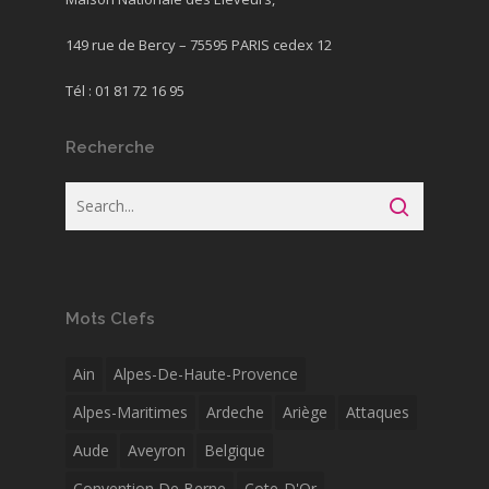
149 rue de Bercy – 75595 PARIS cedex 12
Tél : 01 81 72 16 95
Recherche
Mots Clefs
Ain
Alpes-De-Haute-Provence
Alpes-Maritimes
Ardeche
Ariège
Attaques
Aude
Aveyron
Belgique
Convention De Berne
Cote-D'Or