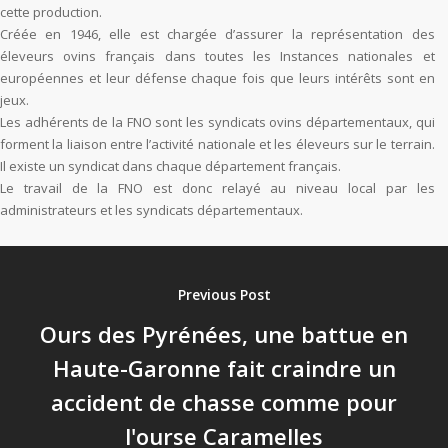
cette production.
Créée en 1946, elle est chargée d’assurer la représentation des
éleveurs ovins français dans toutes les Instances nationales et
européennes et leur défense chaque fois que leurs intérêts sont en
jeux.
Les adhérents de la FNO sont les syndicats ovins départementaux, qui
forment la liaison entre l’activité nationale et les éleveurs sur le terrain.
Il existe un syndicat dans chaque département français.
Le travail de la FNO est donc relayé au niveau local par les
administrateurs et les syndicats départementaux.
Previous Post
Ours des Pyrénées, une battue en
Haute-Garonne fait craindre un
accident de chasse comme pour
l'ourse Caramelles