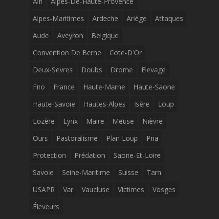
Ain
Alpes-De-Haute-Provence
Alpes-Maritimes
Ardeche
Ariège
Attaques
Aude
Aveyron
Belgique
Convention De Berne
Cote-D'Or
Deux-Sevres
Doubs
Drome
Elevage
Fno
France
Haute-Marne
Haute-Saone
Haute-Savoie
Hautes-Alpes
Isère
Loup
Lozère
Lynx
Maire
Meuse
Nièvre
Ours
Pastoralisme
Plan Loup
Pna
Protection
Prédation
Saone-Et-Loire
Savoie
Seine-Maritime
Suisse
Tarn
USAPR
Var
Vaucluse
Victimes
Vosges
Éleveurs