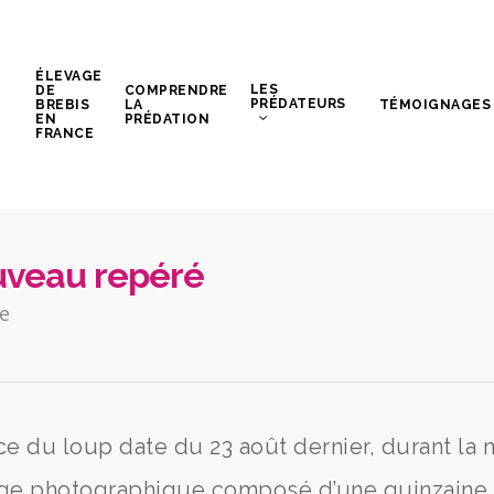
ÉLEVAGE
LES
DE
COMPRENDRE
PRÉDATEURS
BREBIS
LA
TÉMOIGNAGES
EN
PRÉDATION
FRANCE
ouveau repéré
e
e du loup date du 23 août dernier, durant la n
piège photographique composé d’une quinzaine