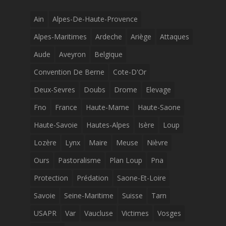
Ain
Alpes-De-Haute-Provence
Alpes-Maritimes
Ardeche
Ariège
Attaques
Aude
Aveyron
Belgique
Convention De Berne
Cote-D'Or
Deux-Sevres
Doubs
Drome
Elevage
Fno
France
Haute-Marne
Haute-Saone
Haute-Savoie
Hautes-Alpes
Isère
Loup
Lozère
Lynx
Maire
Meuse
Nièvre
Ours
Pastoralisme
Plan Loup
Pna
Protection
Prédation
Saone-Et-Loire
Savoie
Seine-Maritime
Suisse
Tarn
USAPR
Var
Vaucluse
Victimes
Vosges