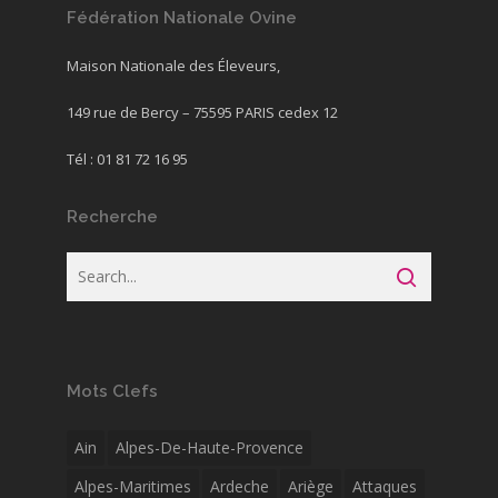
Fédération Nationale Ovine
Maison Nationale des Éleveurs,
149 rue de Bercy – 75595 PARIS cedex 12
Tél : 01 81 72 16 95
Recherche
Mots Clefs
Ain
Alpes-De-Haute-Provence
Alpes-Maritimes
Ardeche
Ariège
Attaques