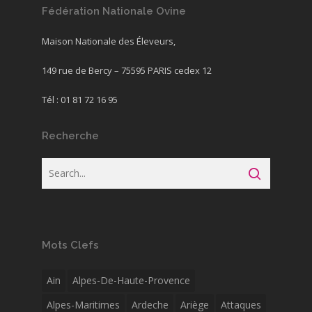
Fédération Nationale Ovine
Maison Nationale des Éleveurs,
149 rue de Bercy – 75595 PARIS cedex 12
Tél : 01 81 72 16 95
Recherche
Mots Clefs
Ain
Alpes-De-Haute-Provence
Alpes-Maritimes
Ardeche
Ariège
Attaques