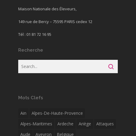
Maison Nationale des Éleveurs,
149 rue de Bercy – 75595 PARIS cedex 12
Tél : 01 81 72 16 95
Recherche
Mots Clefs
Ain
Alpes-De-Haute-Provence
Alpes-Maritimes
Ardeche
Ariège
Attaques
Aude
Aveyron
Belgique