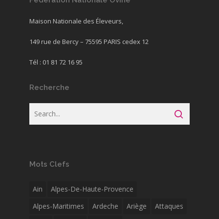
Fédération Nationale Ovine
Maison Nationale des Éleveurs,
149 rue de Bercy – 75595 PARIS cedex 12
Tél : 01 81 72 16 95
Recherche
Mots Clefs
Ain
Alpes-De-Haute-Provence
Alpes-Maritimes
Ardeche
Ariège
Attaques