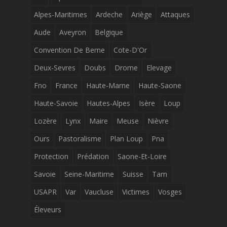
Alpes-Maritimes
Ardeche
Ariège
Attaques
Aude
Aveyron
Belgique
Convention De Berne
Cote-D'Or
Deux-Sevres
Doubs
Drome
Elevage
Fno
France
Haute-Marne
Haute-Saone
Haute-Savoie
Hautes-Alpes
Isère
Loup
Lozère
Lynx
Maire
Meuse
Nièvre
Ours
Pastoralisme
Plan Loup
Pna
Protection
Prédation
Saone-Et-Loire
Savoie
Seine-Maritime
Suisse
Tarn
USAPR
Var
Vaucluse
Victimes
Vosges
Éleveurs