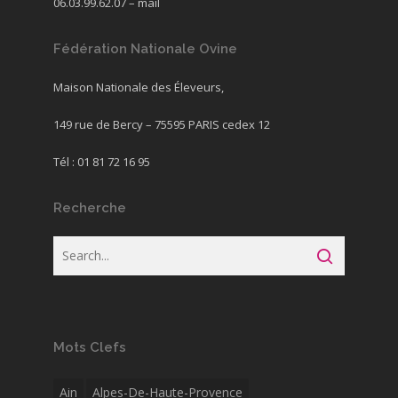
06.03.99.62.07 –
mail
Fédération Nationale Ovine
Maison Nationale des Éleveurs,
149 rue de Bercy – 75595 PARIS cedex 12
Tél : 01 81 72 16 95
Recherche
Mots Clefs
Ain
Alpes-De-Haute-Provence