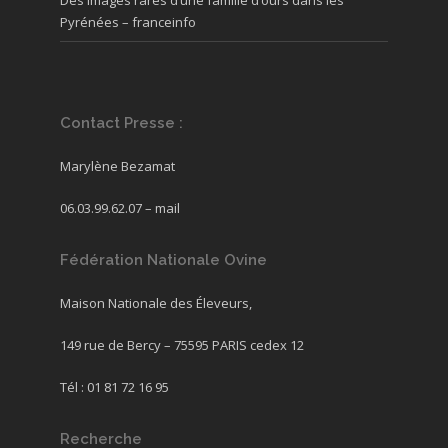
Des images rares d’une famille d’ours dans les
Pyrénées – franceinfo
Contact Presse :
Marylène Bezamat
06.03.99.62.07 –
mail
Fédération Nationale Ovine
Maison Nationale des Éleveurs,
149 rue de Bercy – 75595 PARIS cedex 12
Tél : 01 81 72 16 95
Recherche