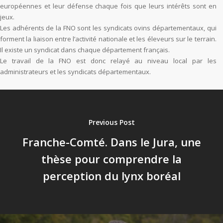
européennes et leur défense chaque fois que leurs intérêts sont en
jeux.
Les adhérents de la FNO sont les syndicats ovins départementaux, qui
forment la liaison entre l’activité nationale et les éleveurs sur le terrain.
Il existe un syndicat dans chaque département français.
Le travail de la FNO est donc relayé au niveau local par les
administrateurs et les syndicats départementaux.
Previous Post
Franche-Comté. Dans le Jura, une
thèse pour comprendre la
perception du lynx boréal