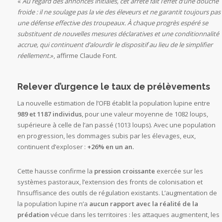
«
Au regard des annonces initiales, cet arrêté fait l’effet d’une douche
froide : il ne soulage pas la vie des éleveurs et ne garantit toujours pas
une défense effective des troupeaux. À chaque progrès espéré se
substituent de nouvelles mesures déclaratives et une conditionnalité
accrue, qui continuent d’alourdir le dispositif au lieu de le simplifier
réellement.
», affirme Claude Font.
Relever d’urgence le taux de prélèvements
La nouvelle estimation de l’OFB établit la population lupine entre
989 et 1187 individus
, pour une valeur moyenne de 1082 loups,
supérieure à celle de l’an passé (1013 loups). Avec une population
en progression, les dommages subis par les élevages, eux,
continuent d’exploser :
+26% en un an.
Cette hausse confirme la
pression croissante
exercée sur les
systèmes pastoraux, l’extension des fronts de colonisation et
l’insuffisance des outils de régulation existants. L’augmentation de
la population lupine n’a
aucun rapport avec la réalité de la
prédation
vécue dans les territoires : les attaques augmentent, les