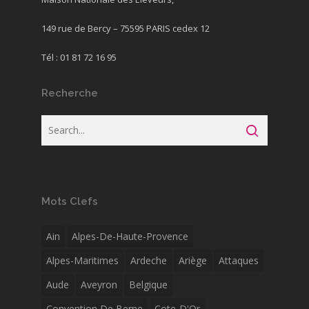
149 rue de Bercy – 75595 PARIS cedex 12
Tél : 01 81 72 16 95
Recherche
Mots Clefs
Ain
Alpes-De-Haute-Provence
Alpes-Maritimes
Ardeche
Ariège
Attaques
Aude
Aveyron
Belgique
Convention De Berne
Cote-D'Or