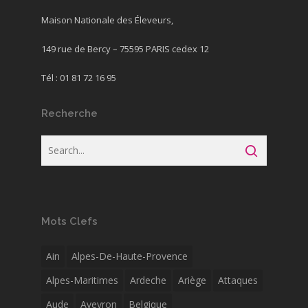
Maison Nationale des Éleveurs,
149 rue de Bercy – 75595 PARIS cedex 12
Tél : 01 81 72 16 95
Recherche
Mots Clefs
Ain
Alpes-De-Haute-Provence
Alpes-Maritimes
Ardeche
Ariège
Attaques
Aude
Aveyron
Belgique