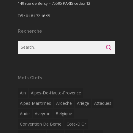
149 rue de Bercy – 75595 PARIS cedex 12
Tél : 01 81 72 16 95
Recherche
Mots Clefs
Ain
Alpes-De-Haute-Provence
Alpes-Maritimes
Ardeche
Ariège
Attaques
Aude
Aveyron
Belgique
Convention De Berne
Cote-D'Or