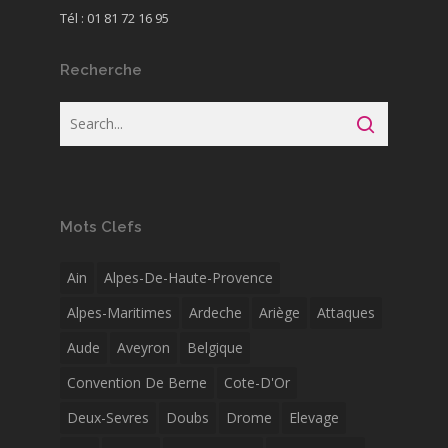
Tél : 01 81 72 16 95
Recherche
Mots Clefs
Ain
Alpes-De-Haute-Provence
Alpes-Maritimes
Ardeche
Ariège
Attaques
Aude
Aveyron
Belgique
Convention De Berne
Cote-D'Or
Deux-Sevres
Doubs
Drome
Elevage