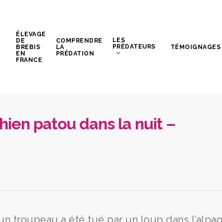
ÉLEVAGE
LES
DE
COMPRENDRE
PRÉDATEURS
BREBIS
LA
TÉMOIGNAGES
EN
PRÉDATION
FRANCE
chien patou dans la nuit –
 un troupeau a été tué par un loup dans l’alpa