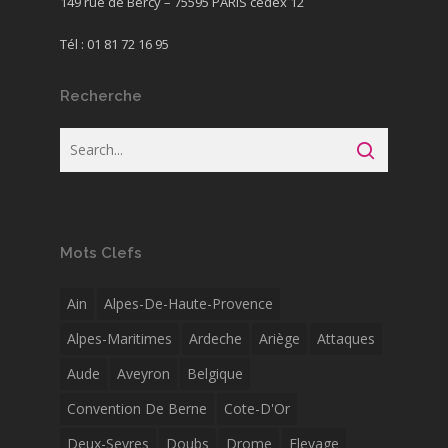
149 rue de Bercy – 75595 PARIS cedex 12
Tél : 01 81 72 16 95
Recherche
Mots Clefs
Ain
Alpes-De-Haute-Provence
Alpes-Maritimes
Ardeche
Ariège
Attaques
Aude
Aveyron
Belgique
Convention De Berne
Cote-D'Or
Deux-Sevres
Doubs
Drome
Elevage